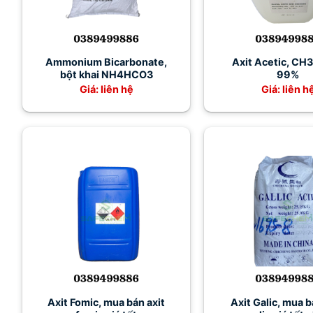
Ammonium Bicarbonate,
Axit Acetic, C
bột khai NH4HCO3
99%
Giá: liên hệ
Giá: liên h
Axit Fomic, mua bán axit
Axit Galic, mua b