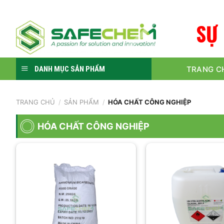
Skip
to
S
Ự
content
TRANG C
DANH MỤC SẢN PHẨM
TRANG CHỦ
/
SẢN PHẨM
/
HÓA CHẤT CÔNG NGHIỆP
HÓA CHẤT CÔNG NGHIỆP