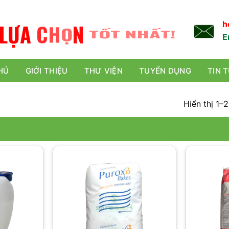
L
Ự
A
C
H
Ọ
N
TỐT NHẤT!
h
E
HỦ
GIỚI THIỆU
THƯ VIỆN
TUYỂN DỤNG
TIN 
Hiển thị 1–