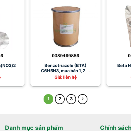
Ba(NO3)2
Benzotriazole (BTA)
Beta N
C6H5N3, mua bán 1, 2, 3
benzotriazole giá tốt
ệ
Giá: liên hệ
1
2
3
Danh mục sản phẩm
Chính sác