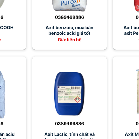
H3COOH
Axit benzoic, mua bán
Axit bo
benzoic acid giá tốt
axit Pe
N
ệ
Giá: liên hệ
án acid
Axit Lactic, tính chất và
Axit M