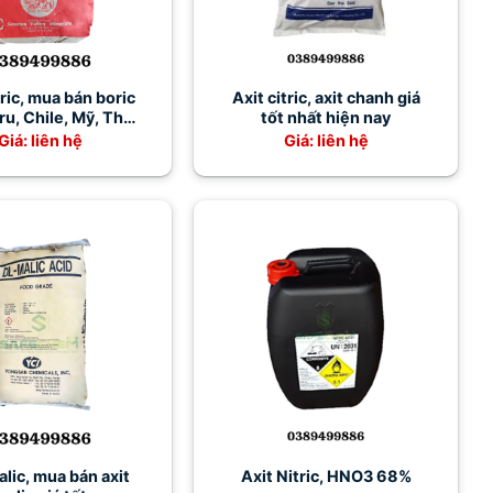
ric, mua bán boric
Axit citric, axit chanh giá
ru, Chile, Mỹ, Thổ
tốt nhất hiện nay
hĩ Kỳ giá tốt
Giá: liên hệ
Giá: liên hệ
alic, mua bán axit
Axit Nitric, HNO3 68%