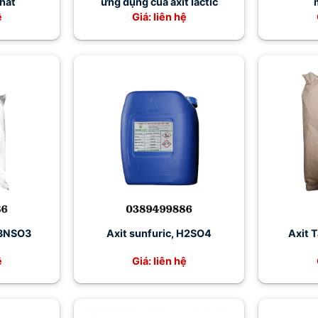
nhất
ứng dụng của axit lactic
ệ
Giá: liên hệ
H3NSO3
Axit sunfuric, H2SO4
Axit 
ệ
Giá: liên hệ