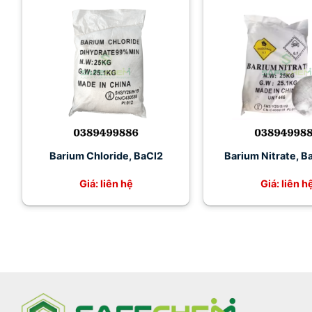
Barium Chloride, BaCl2
Barium Nitrate, 
Giá: liên hệ
Giá: liên h