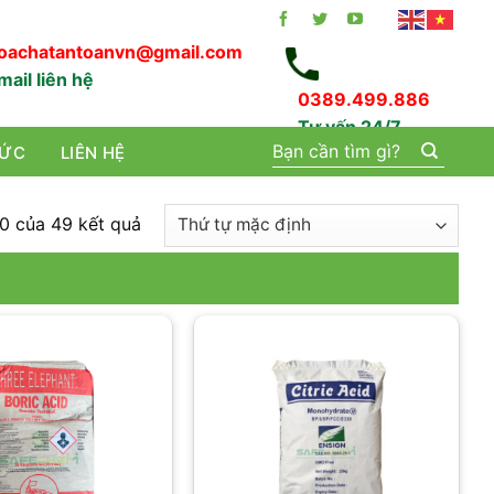
oachatantoanvn@gmail.com
mail liên hệ
0389.499.886
Tư vấn 24/7
Tìm
TỨC
LIÊN HỆ
kiếm:
20 của 49 kết quả