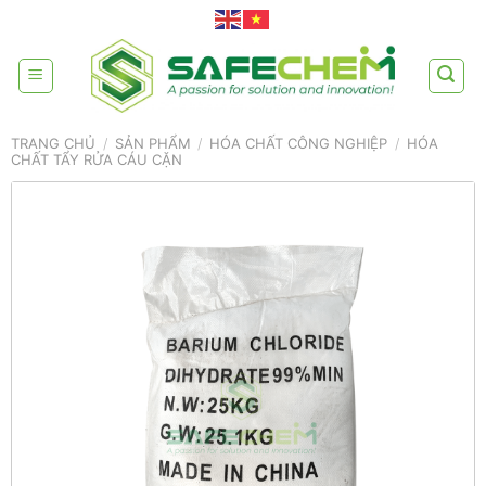
Skip
to
content
TRANG CHỦ
/
SẢN PHẨM
/
HÓA CHẤT CÔNG NGHIỆP
/
HÓA
CHẤT TẨY RỬA CÁU CẶN