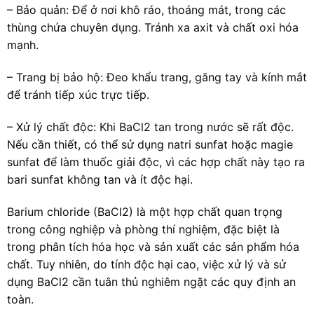
– Bảo quản: Để ở nơi khô ráo, thoáng mát, trong các
thùng chứa chuyên dụng. Tránh xa axit và chất oxi hóa
mạnh.
– Trang bị bảo hộ: Đeo khẩu trang, găng tay và kính mắt
để tránh tiếp xúc trực tiếp.
– Xử lý chất độc: Khi BaCl2 tan trong nước sẽ rất độc.
Nếu cần thiết, có thể sử dụng natri sunfat hoặc magie
sunfat để làm thuốc giải độc, vì các hợp chất này tạo ra
bari sunfat không tan và ít độc hại.
Barium chloride (BaCl2) là một hợp chất quan trọng
trong công nghiệp và phòng thí nghiệm, đặc biệt là
trong phân tích hóa học và sản xuất các sản phẩm hóa
chất. Tuy nhiên, do tính độc hại cao, việc xử lý và sử
dụng BaCl2 cần tuân thủ nghiêm ngặt các quy định an
toàn.