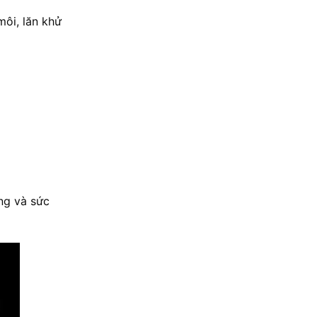
môi, lăn khử
ng và sức