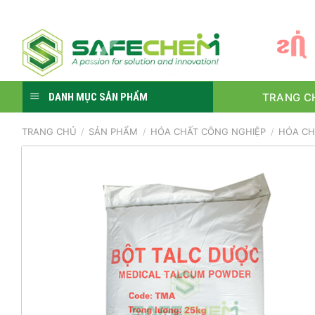
Skip
to
S
Ự
content
TRANG C
DANH MỤC SẢN PHẨM
TRANG CHỦ
/
SẢN PHẨM
/
HÓA CHẤT CÔNG NGHIỆP
/
HÓA CH