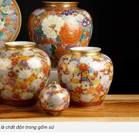
c là chất độn trong gốm sứ