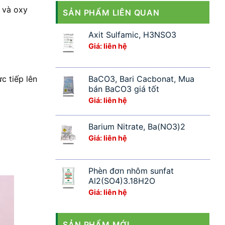
c và oxy
SẢN PHẨM LIÊN QUAN
Axit Sulfamic, H3NSO3
Giá: liên hệ
BaCO3, Bari Cacbonat, Mua
c tiếp lên
bán BaCO3 giá tốt
Giá: liên hệ
Barium Nitrate, Ba(NO3)2
Giá: liên hệ
Phèn đơn nhôm sunfat
Al2(SO4)3.18H2O
Giá: liên hệ
SẢN PHẨM MỚI