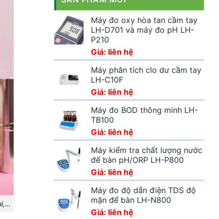
Máy đo oxy hòa tan cầm tay
LH-D701 và máy đo pH LH-
P210
Giá: liên hệ
Máy phân tích clo dư cầm tay
LH-C10F
Giá: liên hệ
Máy đo BOD thông minh LH-
TB100
Giá: liên hệ
Máy kiểm tra chất lượng nước
để bàn pH/ORP LH-P800
Giá: liên hệ
Máy đo độ dẫn điện TDS độ
mặn để bàn LH-N800
ùi,…
Giá: liên hệ