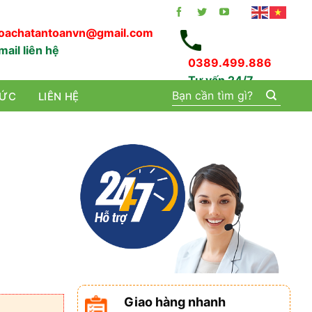
oachatantoanvn@gmail.com
mail liên hệ
0389.499.886
Tư vấn 24/7
Tìm
TỨC
LIÊN HỆ
kiếm:
Giao hàng nhanh