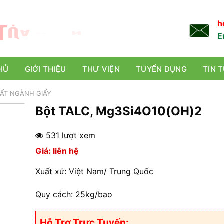
L
Ự
A
C
H
Ọ
N
TỐT NHẤT!
h
E
HỦ
GIỚI THIỆU
THƯ VIỆN
TUYỂN DỤNG
TIN 
ẤT NGÀNH GIẤY
Bột TALC, Mg3Si4O10(OH)2
531 lượt xem
Giá: liên hệ
Xuất xứ: Việt Nam/ Trung Quốc
Quy cách: 25kg/bao
Hỗ Trợ Trực Tuyến: