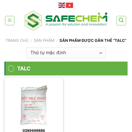
Skip
to
content
TRANG CHỦ
/
SẢN PHẨM
/
SẢN PHẨM ĐƯỢC GẮN THẺ “TALC”
TALC