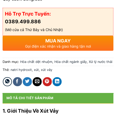
Hỗ Trợ Trực Tuyến:
0389.499.886
(Mở cửa cả Thứ Bảy và Chủ Nhật)
MUA NGAY
Gọi điện xác nhận và giao hàng tận nơi
Danh mục:
Hóa chất dệt nhuộm
,
Hóa chất ngành giấy
,
Xử lý nước thải
Thẻ:
natri hydroxit
,
xút
,
xút vảy
MÔ TẢ CHI TIẾT SẢN PHẨM
1. Giới Thiệu Về Xút Vảy