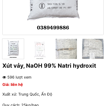
Xút vảy, NaOH 99% Natri hydroxit
596 lượt xem
Giá: liên hệ
Xuất xứ: Trung Quốc, Ấn Độ
Quy cách: 25kg/bao