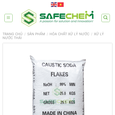
Skip
to
content
TRANG CHỦ
/
SẢN PHẨM
/
HÓA CHẤT XỬ LÝ NƯỚC
/
XỬ LÝ
NƯỚC THẢI