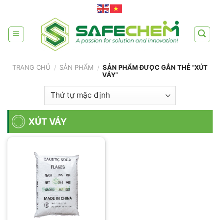
Skip
to
content
TRANG CHỦ
/
SẢN PHẨM
/
SẢN PHẨM ĐƯỢC GẮN THẺ “XÚT
VẢY”
XÚT VẢY