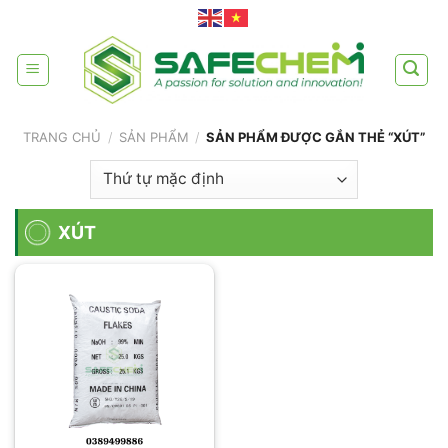
Skip
to
content
TRANG CHỦ
/
SẢN PHẨM
/
SẢN PHẨM ĐƯỢC GẮN THẺ “XÚT”
XÚT