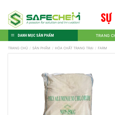
Skip
to
S
Ự
content
TRANG C
DANH MỤC SẢN PHẨM
TRANG CHỦ
/
SẢN PHẨM
/
HÓA CHẤT TRANG TRẠI
/
FARM