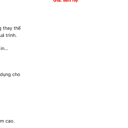
Giá: liên hệ
g thay thế
á trình.
 in…
g dụng cho
ẩm cao.