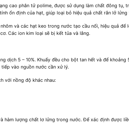
ng cao phân tử polime, được sử dụng làm chất đông tụ, tr
nh ổn định của hạt, giúp loại bỏ hiệu quả chất rắn lở lửng
 nhôm và các hạt keo trong nước tạo cầu nối, hiệu quả để 
ơ. Các ion kim loại sẽ bị kết tủa và lắng.
g dịch 5 – 10%. Khuấy đều cho bột tan hết và để khoảng 
tiếp vào nguồn nước cần xử lý.
ch với nồng độ khác nhau:
và hàm lượng chất lơ lửng trong nước. Để xác định được li