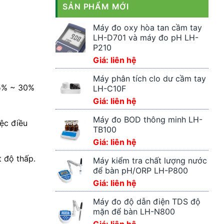
SẢN PHẨM MỚI
Máy đo oxy hòa tan cầm tay
LH-D701 và máy đo pH LH-
P210
Giá: liên hệ
Máy phân tích clo dư cầm tay
15% ~ 30%
LH-C10F
Giá: liên hệ
Máy đo BOD thông minh LH-
iệc điều
TB100
Giá: liên hệ
t độ thấp.
Máy kiểm tra chất lượng nước
để bàn pH/ORP LH-P800
Giá: liên hệ
Máy đo độ dẫn điện TDS độ
mặn để bàn LH-N800