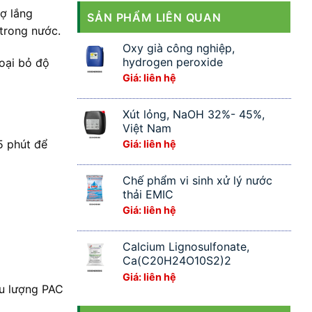
ợ lắng
SẢN PHẨM LIÊN QUAN
 trong nước.
Oxy già công nghiệp,
hydrogen peroxide
loại bỏ độ
Giá: liên hệ
Xút lỏng, NaOH 32%- 45%,
Việt Nam
5 phút để
Giá: liên hệ
Chế phẩm vi sinh xử lý nước
thải EMIC
Giá: liên hệ
Calcium Lignosulfonate,
Ca(C20H24O10S2)2
Giá: liên hệ
ều lượng PAC