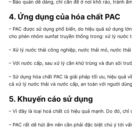
– Bảo quản dễ dàng, chỉ cần để ở nơi khô ráo, tránh ẩm
4. Ứng dụng của hóa chất PAC
– PAC được sử dụng phổ biến, do hiệu quả sử dụng lớn
cho phèn nhôm sunfat truyền thống trong: xử lý nước th
– Xử lý nước thải công nghiệp, nước thải mỏ, nước thải
– Với nước cấp, sau xử lý cần khử trùng và đun sôi trư
– Sử dụng hóa chất PAC là giải pháp tối ưu, hiệu quả 
cả xử lý nước thải và nước cấp, an toàn với người dùng
5. Khuyến cáo sử dụng
– Vì đây là loại hoá chất có hiệu quả mạnh. Do đó, chỉ 
– PAC rất dễ hút ẩm nên cần phải đặc biệt chú ý tới v