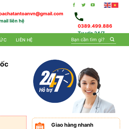
oachatantoanvn@gmail.com
mail liên hệ
0389.499.886
Tư vấn 24/7
Tìm
TỨC
LIÊN HỆ
kiếm:
uốc
Giao hàng nhanh