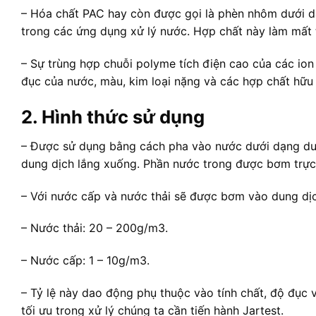
– Hóa chất PAC hay còn được gọi là phèn nhôm dưới dạ
trong các ứng dụng xử lý nước. Hợp chất này làm mất tí
– Sự trùng hợp chuỗi polyme tích điện cao của các ion
đục của nước, màu, kim loại nặng và các hợp chất hữu c
2. Hình thức sử dụng
– Được sử dụng bằng cách pha vào nước dưới dạng dun
dung dịch lắng xuống. Phần nước trong được bơm trực 
– Với nước cấp và nước thải sẽ được bơm vào dung dị
– Nước thải: 20 – 200g/m3.
– Nước cấp: 1 – 10g/m3.
– Tỷ lệ này dao động phụ thuộc vào tính chất, độ đục 
tối ưu trong xử lý chúng ta cần tiến hành Jartest.