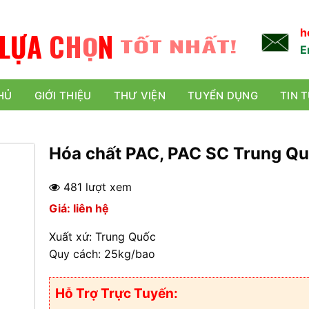
L
Ự
A
C
H
Ọ
N
TỐT NHẤT!
h
E
HỦ
GIỚI THIỆU
THƯ VIỆN
TUYỂN DỤNG
TIN 
Hóa chất PAC, PAC SC Trung Q
481 lượt xem
Giá: liên hệ
Xuất xứ: Trung Quốc
Quy cách: 25kg/bao
Hỗ Trợ Trực Tuyến: