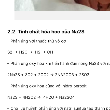
2.2. Tính chất hóa học của Na2S
– Phản ứng với thuốc thử vô cơ
S2- + H2O → HS- + OH-
– Phản ứng oxy hóa khi tiến hành đun nóng Na2S với na
2Na2S + 3O2 + 2CO2 → 2NA2CO3 + 2SO2
– Phản ứng oxy hóa cùng với hidro peroxit
Na2S + 4H2O2 → 4H2O + Na2SO4
– Cho lưu huỳnh phản ứng với natri sunfua tạo thành po