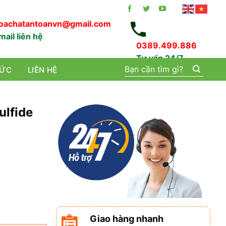
oachatantoanvn@gmail.com
mail liên hệ
0389.499.886
Tư vấn 24/7
Tìm
TỨC
LIÊN HỆ
kiếm:
ulfide
Giao hàng nhanh