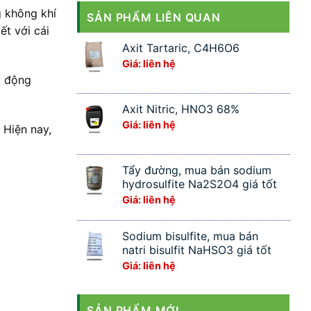
g không khí
SẢN PHẨM LIÊN QUAN
ết với cái
Axit Tartaric, C4H6O6
Giá: liên hệ
t động
Axit Nitric, HNO3 68%
Giá: liên hệ
 Hiện nay,
Tẩy đường, mua bán sodium
hydrosulfite Na2S2O4 giá tốt
Giá: liên hệ
Sodium bisulfite, mua bán
natri bisulfit NaHSO3 giá tốt
Giá: liên hệ
SẢN PHẨM MỚI