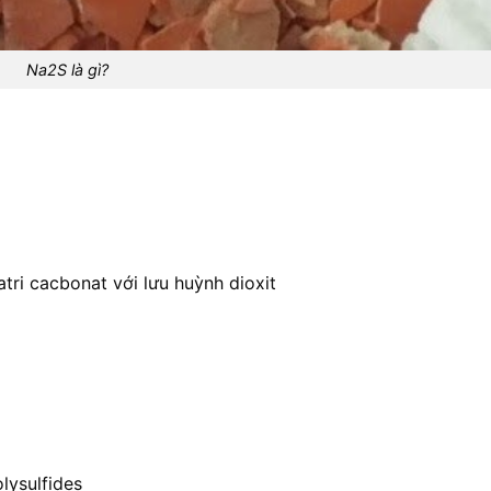
Na2S là gì?
tri cacbonat với lưu huỳnh dioxit
lysulfides