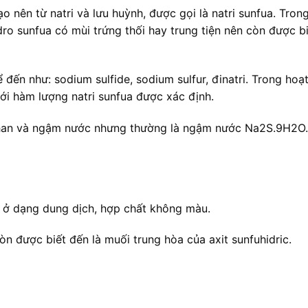
 nên từ natri và lưu huỳnh, được gọi là natri sunfua. Tron
ro sunfua có mùi trứng thối hay trung tiện nên còn được bi
 đến như: sodium sulfide, sodium sulfur, đinatri. Trong hoạ
i hàm lượng natri sunfua được xác định.
 khan và ngậm nước nhưng thường là ngậm nước Na2S.9H2O.
i ở dạng dung dịch, hợp chất không màu.
òn được biết đến là muối trung hòa của axit sunfuhidric.