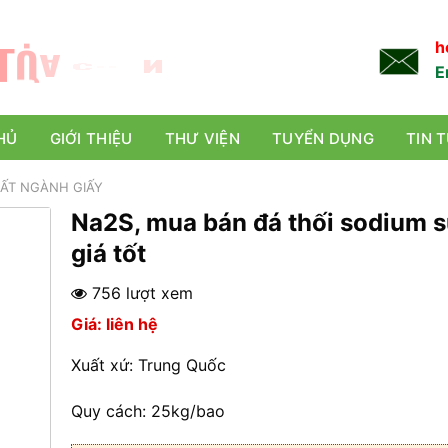
L
Ự
A
C
H
Ọ
N
TỐT NHẤT!
h
E
HỦ
GIỚI THIỆU
THƯ VIỆN
TUYỂN DỤNG
TIN 
ẤT NGÀNH GIẤY
Na2S, mua bán đá thối sodium s
giá tốt
756 lượt xem
Giá: liên hệ
Xuất xứ: Trung Quốc
Quy cách: 25kg/bao