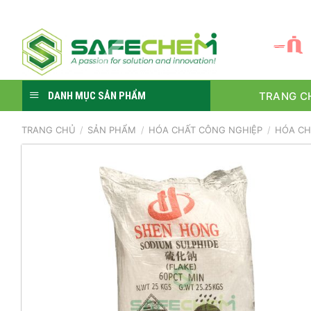
Skip
to
S
Ự
content
TRANG C
DANH MỤC SẢN PHẨM
TRANG CHỦ
/
SẢN PHẨM
/
HÓA CHẤT CÔNG NGHIỆP
/
HÓA CH