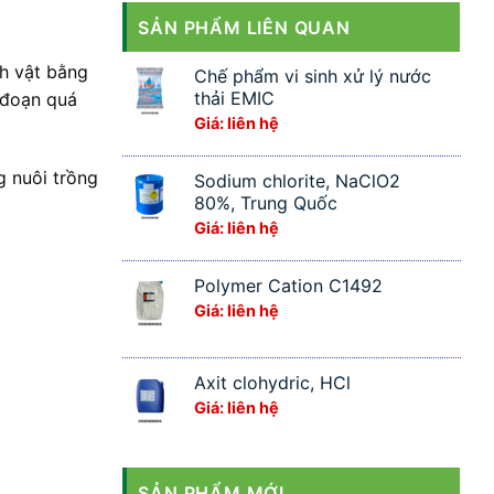
SẢN PHẨM LIÊN QUAN
nh vật bằng
Chế phẩm vi sinh xử lý nước
thải EMIC
 đoạn quá
Giá: liên hệ
g nuôi trồng
Sodium chlorite, NaClO2
80%, Trung Quốc
Giá: liên hệ
Polymer Cation C1492
Giá: liên hệ
Axit clohydric, HCl
Giá: liên hệ
SẢN PHẨM MỚI