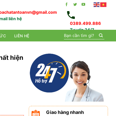
oachatantoanvn@gmail.com
mail liên hệ
0389.499.886
Tư vấn 24/7
Tìm
TỨC
LIÊN HỆ
kiếm:
hất hiện
Giao hàng nhanh