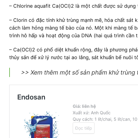
– Chlorine aquafit Ca(OCl)2 là một chất được sử dụng
– Clorin có đặc tính khử trùng mạnh mẽ, hóa chất sát 
cách làm hỏng màng tế bào của nó. Một khi màng tế bà
trình hô hấp và hoạt động của DNA (hai quá trình cần th
– Ca(OCl)2 có phổ diệt khuẩn rộng, đây là phương phá
thủy sản để xử lý nước tại ao lắng, sát khuẩn bể nuôi 
>> Xem thêm một số sản phẩm khử trùng t