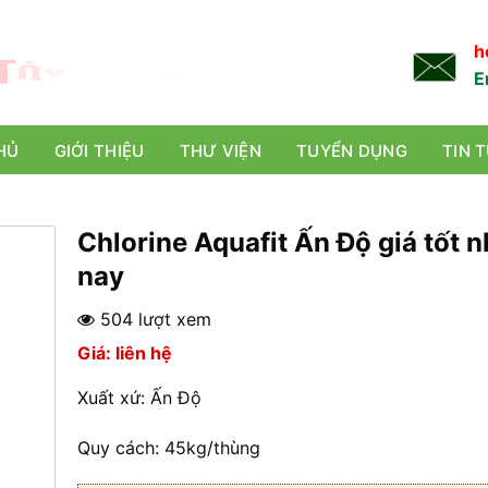
L
Ự
A
C
H
Ọ
N
TỐT NHẤT!
h
E
HỦ
GIỚI THIỆU
THƯ VIỆN
TUYỂN DỤNG
TIN 
Chlorine Aquafit Ấn Độ giá tốt n
nay
504 lượt xem
Giá: liên hệ
Xuất xứ: Ấn Độ
Quy cách: 45kg/thùng