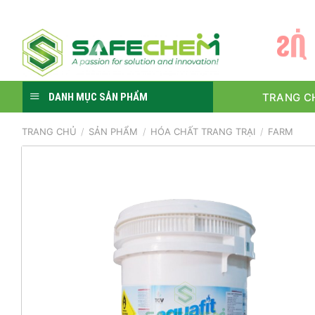
Skip
to
S
Ự
content
TRANG C
DANH MỤC SẢN PHẨM
TRANG CHỦ
/
SẢN PHẨM
/
HÓA CHẤT TRANG TRẠI
/
FARM