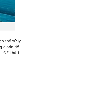
ó thể xử lý
g clorin để
 : Để khử 1