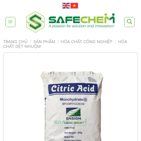
Skip
to
content
TRANG CHỦ
/
SẢN PHẨM
/
HÓA CHẤT CÔNG NGHIỆP
/
HÓA
CHẤT DỆT NHUỘM