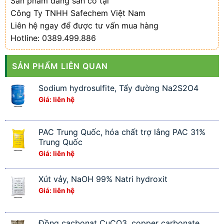
Sản phẩm đang sẵn có tại
Công Ty TNHH Safechem Việt Nam
Liên hệ ngay để được tư vấn mua hàng
Hotline: 0389.499.886
SẢN PHẨM LIÊN QUAN
Sodium hydrosulfite, Tẩy đường Na2S2O4
Giá: liên hệ
PAC Trung Quốc, hóa chất trợ lắng PAC 31%
Trung Quốc
Giá: liên hệ
Xút vảy, NaOH 99% Natri hydroxit
Giá: liên hệ
Đồng cacbonat CuCO3, copper carbonate