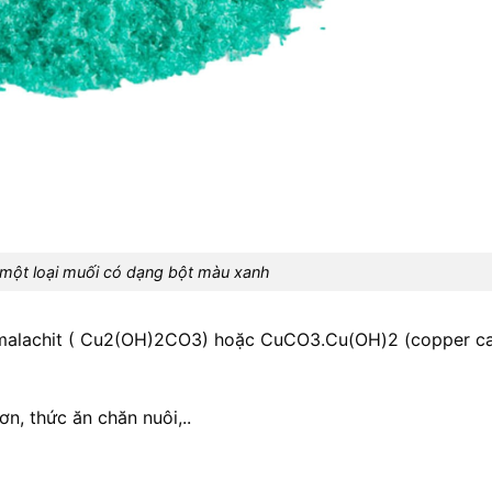
một loại muối có dạng bột màu xanh
t malachit ( Cu2(OH)2CO3) hoặc CuCO3.Cu(OH)2 (copper c
n, thức ăn chăn nuôi,..