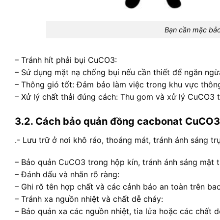
Bạn cần mặc bảo
– Tránh hít phải bụi CuCO3:
– Sử dụng mặt nạ chống bụi nếu cần thiết để ngăn ngừa
– Thông gió tốt: Đảm bảo làm việc trong khu vực thôn
– Xử lý chất thải đúng cách: Thu gom và xử lý CuCO3 th
3.2. Cách bảo quản đồng cacbonat CuCO3
.- Lưu trữ ở nơi khô ráo, thoáng mát, tránh ánh sáng trự
– Bảo quản CuCO3 trong hộp kín, tránh ánh sáng mặt tr
– Đánh dấu và nhãn rõ ràng:
– Ghi rõ tên hợp chất và các cảnh báo an toàn trên bao
– Tránh xa nguồn nhiệt và chất dễ cháy:
– Bảo quản xa các nguồn nhiệt, tia lửa hoặc các chất