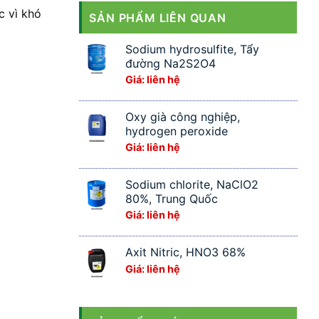
c vì khó
SẢN PHẨM LIÊN QUAN
Sodium hydrosulfite, Tẩy
đường Na2S2O4
Giá: liên hệ
Oxy già công nghiệp,
hydrogen peroxide
Giá: liên hệ
Sodium chlorite, NaClO2
80%, Trung Quốc
Giá: liên hệ
Axit Nitric, HNO3 68%
Giá: liên hệ