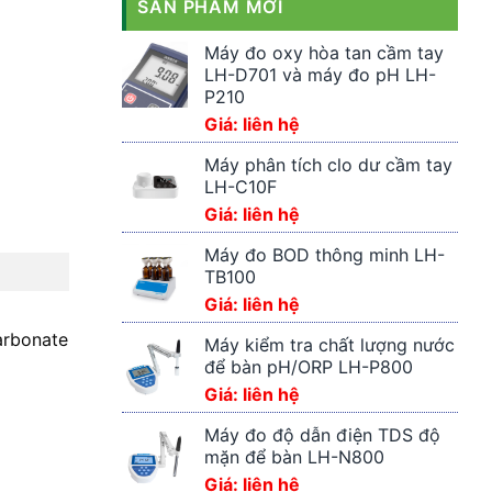
SẢN PHẨM MỚI
Máy đo oxy hòa tan cầm tay
LH-D701 và máy đo pH LH-
P210
Giá: liên hệ
Máy phân tích clo dư cầm tay
LH-C10F
Giá: liên hệ
Máy đo BOD thông minh LH-
TB100
Giá: liên hệ
arbonate
Máy kiểm tra chất lượng nước
để bàn pH/ORP LH-P800
Giá: liên hệ
Máy đo độ dẫn điện TDS độ
mặn để bàn LH-N800
Giá: liên hệ