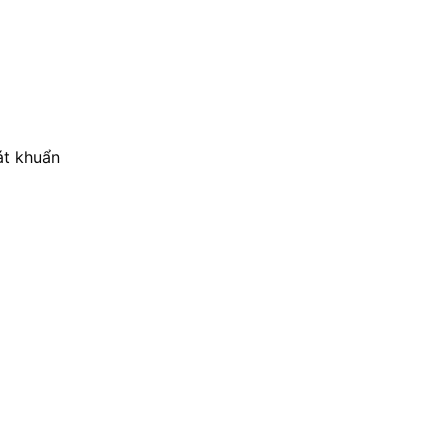
át khuẩn