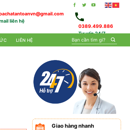
oachatantoanvn@gmail.com
mail liên hệ
0389.499.886
Tư vấn 24/7
Tìm
TỨC
LIÊN HỆ
kiếm:
Giao hàng nhanh