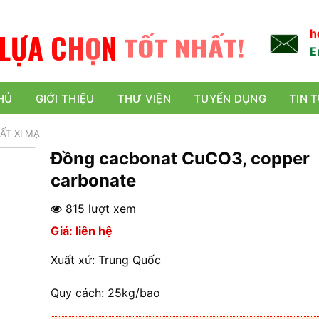
L
Ự
A
C
H
Ọ
N
TỐT NHẤT!
h
E
HỦ
GIỚI THIỆU
THƯ VIỆN
TUYỂN DỤNG
TIN 
ẤT XI MẠ
Đồng cacbonat CuCO3, copper
carbonate
815 lượt xem
Giá: liên hệ
Xuất xứ: Trung Quốc
Quy cách: 25kg/bao