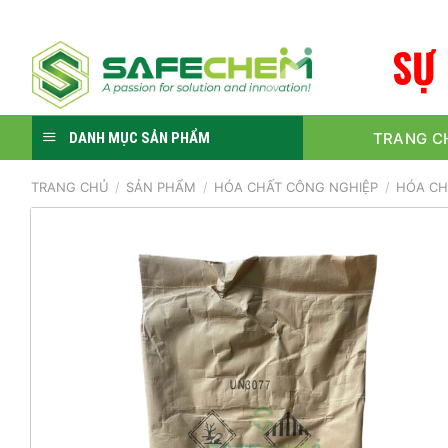
Skip
to
S
Ự
content
TRANG C
DANH MỤC SẢN PHẨM
TRANG CHỦ
/
SẢN PHẨM
/
HÓA CHẤT CÔNG NGHIỆP
/
HÓA CH