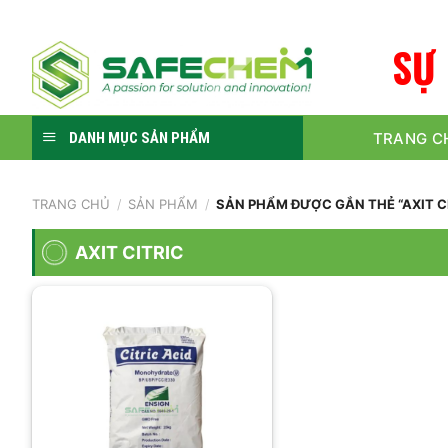
Skip
to
S
Ự
content
TRANG C
DANH MỤC SẢN PHẨM
TRANG CHỦ
/
SẢN PHẨM
/
SẢN PHẨM ĐƯỢC GẮN THẺ “AXIT C
AXIT CITRIC