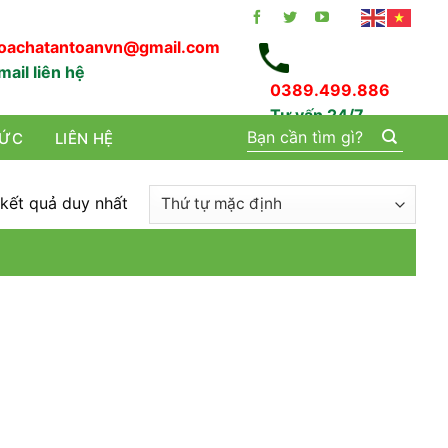
oachatantoanvn@gmail.com
mail liên hệ
0389.499.886
Tư vấn 24/7
Tìm
TỨC
LIÊN HỆ
kiếm:
 kết quả duy nhất