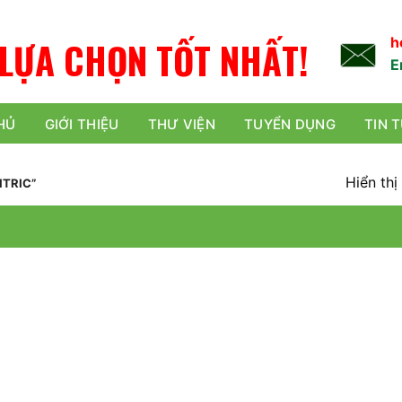
L
Ự
A
C
H
Ọ
N
TỐT NHẤT!
h
E
HỦ
GIỚI THIỆU
THƯ VIỆN
TUYỂN DỤNG
TIN 
Hiển thị
ITRIC”