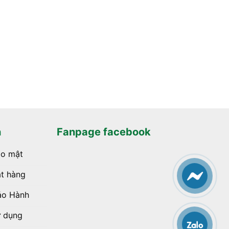
h
Fanpage facebook
ảo mật
t hàng
ảo Hành
ử dụng