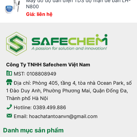
Máy đo độ dẫn điện TDS độ mặn để bàn LH-
N800
Giá: liên hệ
Công Ty TNHH Safechem Việt Nam
MST: 0108808949
Địa chỉ: Phòng 405, tầng 4, tòa nhà Ocean Park, số
1 Đào Duy Anh, Phường Phương Mai, Quận Đống Đa,
Thành phố Hà Nội
Hotline: 0389.499.886
Email: hoachatantoanvn@gmail.com
Danh mục sản phẩm