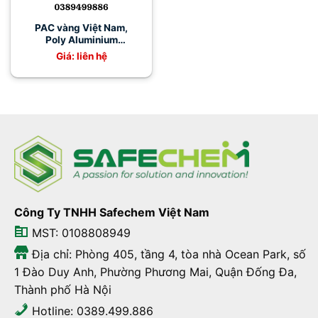
PAC vàng Việt Nam,
Poly Aluminium
Chloride PAC W Việt
Giá: liên hệ
Trì
Công Ty TNHH Safechem Việt Nam
MST: 0108808949
Địa chỉ: Phòng 405, tầng 4, tòa nhà Ocean Park, số
1 Đào Duy Anh, Phường Phương Mai, Quận Đống Đa,
Thành phố Hà Nội
Hotline: 0389.499.886