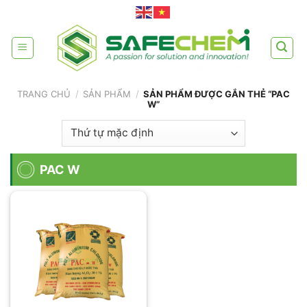
Skip
to
content
TRANG CHỦ
/
SẢN PHẨM
/
SẢN PHẨM ĐƯỢC GẮN THẺ “PAC
W”
PAC W