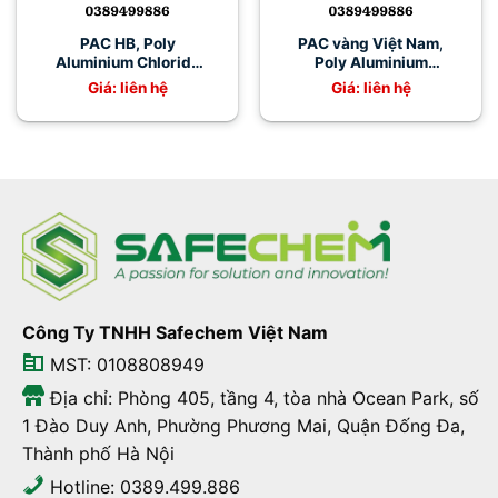
PAC HB, Poly
PAC vàng Việt Nam,
Aluminium Chloride
Poly Aluminium
31% Việt Trì
Chloride PAC W Việt
Giá: liên hệ
Giá: liên hệ
Trì
Công Ty TNHH Safechem Việt Nam
MST: 0108808949
Địa chỉ: Phòng 405, tầng 4, tòa nhà Ocean Park, số
1 Đào Duy Anh, Phường Phương Mai, Quận Đống Đa,
Thành phố Hà Nội
Hotline: 0389.499.886