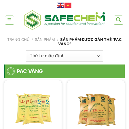
Skip
to
content
TRANG CHỦ
/
SẢN PHẨM
/
SẢN PHẨM ĐƯỢC GẮN THẺ “PAC
VÀNG”
PAC VÀNG