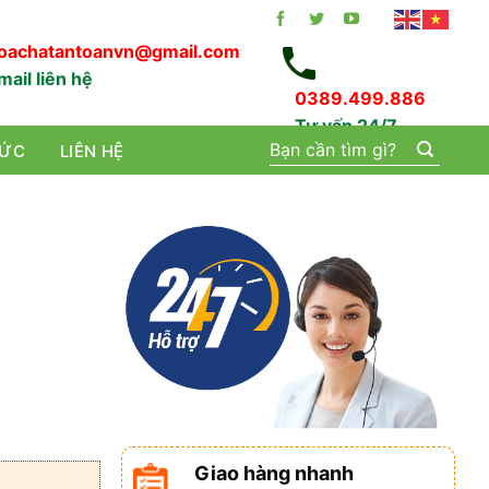
oachatantoanvn@gmail.com
mail liên hệ
0389.499.886
Tư vấn 24/7
Tìm
TỨC
LIÊN HỆ
kiếm:
Giao hàng nhanh