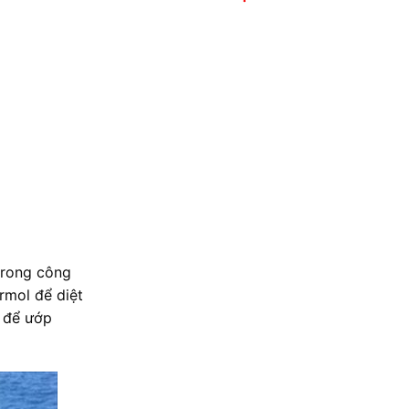
trong công
rmol để diệt
g để ướp