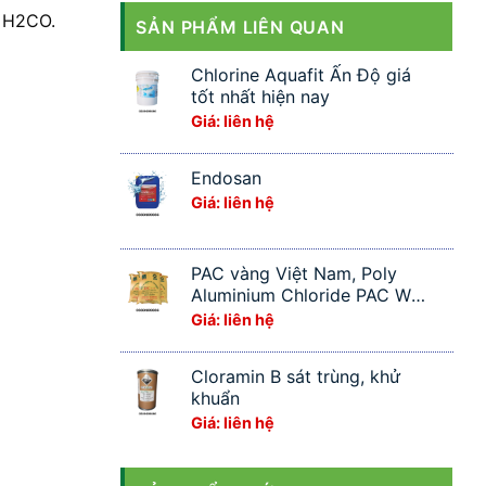
à H2CO.
SẢN PHẨM LIÊN QUAN
Chlorine Aquafit Ấn Độ giá
tốt nhất hiện nay
Giá: liên hệ
Endosan
Giá: liên hệ
PAC vàng Việt Nam, Poly
Aluminium Chloride PAC W
Việt Trì
Giá: liên hệ
Cloramin B sát trùng, khử
khuẩn
Giá: liên hệ