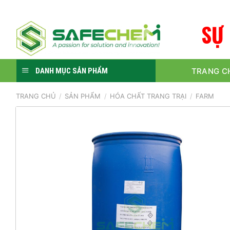
Skip
to
S
Ự
content
TRANG C
DANH MỤC SẢN PHẨM
TRANG CHỦ
/
SẢN PHẨM
/
HÓA CHẤT TRANG TRẠI
/
FARM