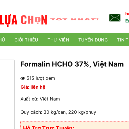
L
Ự
A
C
H
Ọ
N
TỐT NHẤT!
h
E
HỦ
GIỚI THIỆU
THƯ VIỆN
TUYỂN DỤNG
TIN 
Formalin HCHO 37%, Việt Nam
515 lượt xem
Giá: liên hệ
Xuất xứ: Việt Nam
Quy cách: 30 kg/can, 220 kg/phuy
Hỗ Trợ Trực Tuyến: