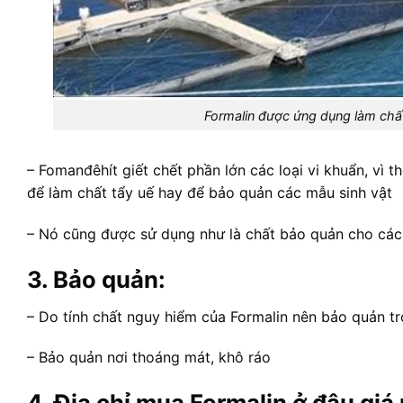
Formalin được ứng dụng làm chất
– Fomanđêhít giết chết phần lớn các loại vi khuẩn, vì
để làm chất tẩy uế hay để bảo quản các mẫu sinh vật
– Nó cũng được sử dụng như là chất bảo quản cho các
3. Bảo quản:
– Do tính chất nguy hiểm của Formalin nên bảo quản tr
– Bảo quản nơi thoáng mát, khô ráo
4. Địa chỉ mua Formalin ở đâu giá 