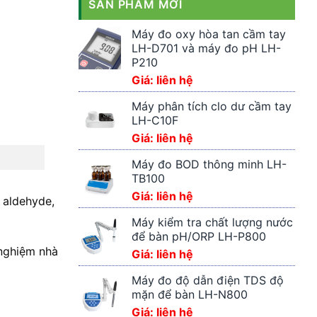
SẢN PHẨM MỚI
Máy đo oxy hòa tan cầm tay
LH-D701 và máy đo pH LH-
P210
Giá: liên hệ
Máy phân tích clo dư cầm tay
LH-C10F
Giá: liên hệ
Máy đo BOD thông minh LH-
TB100
Giá: liên hệ
 aldehyde,
Máy kiểm tra chất lượng nước
để bàn pH/ORP LH-P800
 nghiệm nhà
Giá: liên hệ
Máy đo độ dẫn điện TDS độ
mặn để bàn LH-N800
Giá: liên hệ