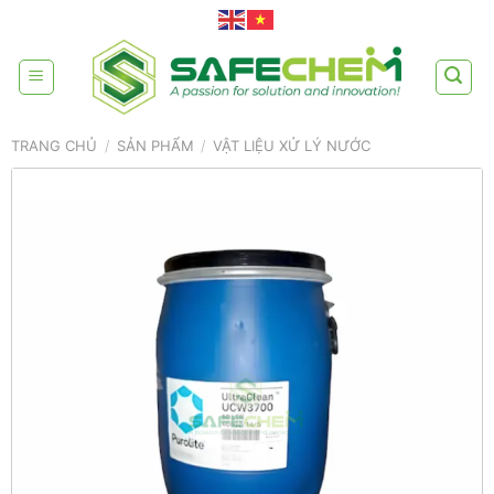
Skip
to
content
TRANG CHỦ
/
SẢN PHẨM
/
VẬT LIỆU XỬ LÝ NƯỚC