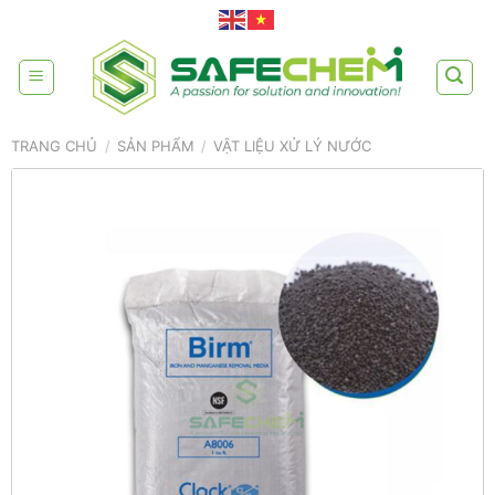
Skip
to
content
TRANG CHỦ
/
SẢN PHẨM
/
VẬT LIỆU XỬ LÝ NƯỚC