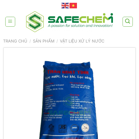
Skip
to
content
TRANG CHỦ
/
SẢN PHẨM
/
VẬT LIỆU XỬ LÝ NƯỚC