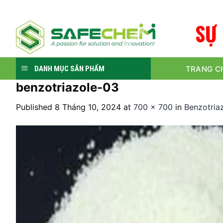
Skip
to
S
Ự
content
TRANG C
DANH MỤC SẢN PHẨM
benzotriazole-03
Published
8 Tháng 10, 2024
at
700 × 700
in
Benzotria