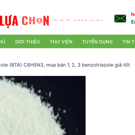
L
Ự
A
C
H
Ọ
N
TỐT NHẤT!
h
E
HỦ
GIỚI THIỆU
THƯ VIỆN
TUYỂN DỤNG
TIN 
zole (BTA) C6H5N3, mua bán 1, 2, 3 benzotriazole giá tốt