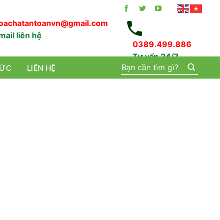
oachatantoanvn@gmail.com
mail liên hệ
0389.499.886
Tư vấn 24/7
Tìm
TỨC
LIÊN HỆ
kiếm: