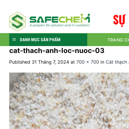
Skip
to
S
Ự
content
TRANG C
DANH MỤC SẢN PHẨM
cat-thach-anh-loc-nuoc-03
Published
31 Tháng 7, 2024
at
700 × 700
in
Cát thạch 