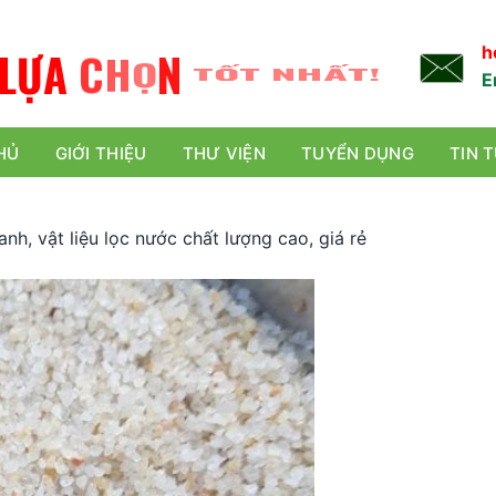
L
Ự
A
C
H
Ọ
N
TỐT NHẤT!
h
E
HỦ
GIỚI THIỆU
THƯ VIỆN
TUYỂN DỤNG
TIN 
anh, vật liệu lọc nước chất lượng cao, giá rẻ