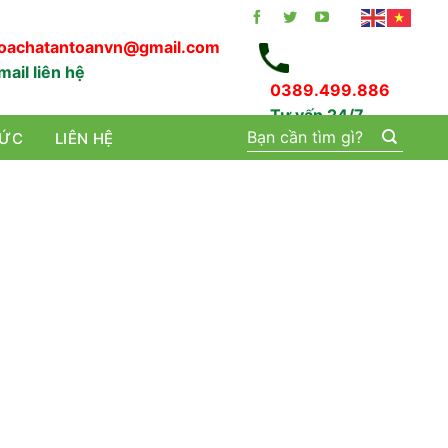
oachatantoanvn@gmail.com
mail liên hệ
0389.499.886
Tư vấn 24/7
Tìm
TỨC
LIÊN HỆ
kiếm: