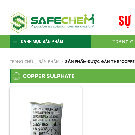
Skip
to
S
Ự
content
TRANG C
DANH MỤC SẢN PHẨM
TRANG CHỦ
/
SẢN PHẨM
/
SẢN PHẨM ĐƯỢC GẮN THẺ “COPPE
COPPER SULPHATE