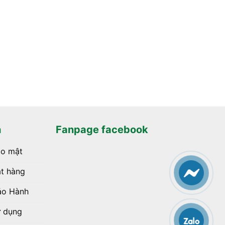
h
Fanpage facebook
ảo mật
t hàng
ảo Hành
ử dụng