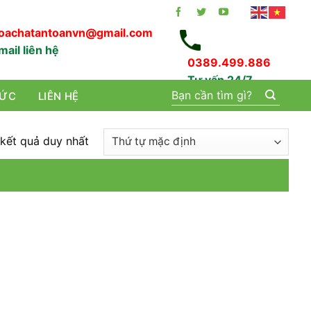
oachatantoanvn@gmail.com
mail liên hệ
0389.499.886
Tư vấn 24/7
Tìm
TỨC
LIÊN HỆ
kiếm:
 kết quả duy nhất