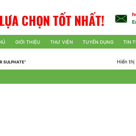
L
Ự
A
C
H
Ọ
N
TỐT NHẤT!
h
E
HỦ
GIỚI THIỆU
THƯ VIỆN
TUYỂN DỤNG
TIN 
Hiển thị
R SULPHATE”