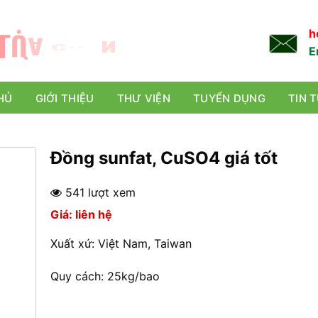
L
Ự
A
C
H
Ọ
N
TỐT NHẤT!
h
E
HỦ
GIỚI THIỆU
THƯ VIỆN
TUYỂN DỤNG
TIN 
Đồng sunfat, CuSO4 giá tốt
541 lượt xem
Giá: liên hệ
Xuất xứ: Việt Nam, Taiwan
Quy cách: 25kg/bao