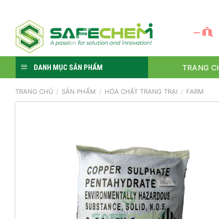
Skip
to
S
Ự
content
TRANG C
DANH MỤC SẢN PHẨM
TRANG CHỦ
/
SẢN PHẨM
/
HÓA CHẤT TRANG TRẠI
/
FARM