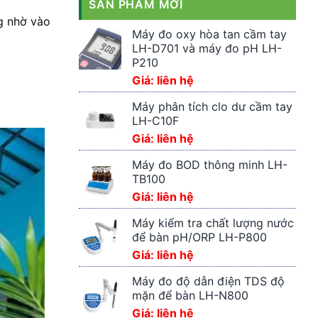
SẢN PHẨM MỚI
ng nhờ vào
Máy đo oxy hòa tan cầm tay
LH-D701 và máy đo pH LH-
P210
Giá: liên hệ
Máy phân tích clo dư cầm tay
LH-C10F
Giá: liên hệ
Máy đo BOD thông minh LH-
TB100
Giá: liên hệ
Máy kiểm tra chất lượng nước
để bàn pH/ORP LH-P800
Giá: liên hệ
Máy đo độ dẫn điện TDS độ
mặn để bàn LH-N800
Giá: liên hệ