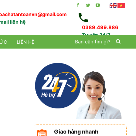
oachatantoanvn@gmail.com
mail liên hệ
0389.499.886
Tư vấn 24/7
Tìm
TỨC
LIÊN HỆ
kiếm:
Giao hàng nhanh