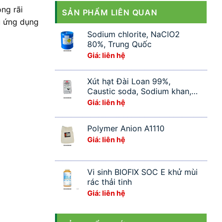
ng rãi
SẢN PHẨM LIÊN QUAN
u ứng dụng
Sodium chlorite, NaClO2
80%, Trung Quốc
Giá: liên hệ
Xút hạt Đài Loan 99%,
Caustic soda, Sodium khan,
NaOH
Giá: liên hệ
Polymer Anion A1110
Giá: liên hệ
Vi sinh BIOFIX SOC E khử mùi
rác thải tinh
Giá: liên hệ