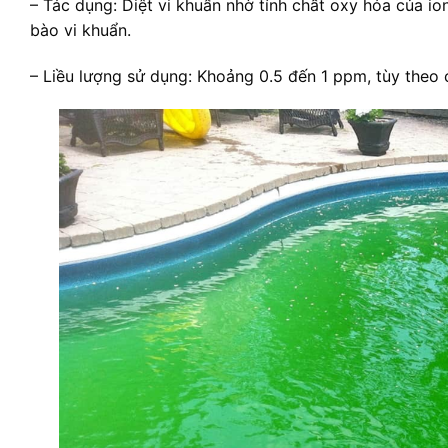
– Tác dụng: Diệt vi khuẩn nhờ tính chất oxy hóa của i
bào vi khuẩn.
– Liều lượng sử dụng: Khoảng 0.5 đến 1 ppm, tùy theo 