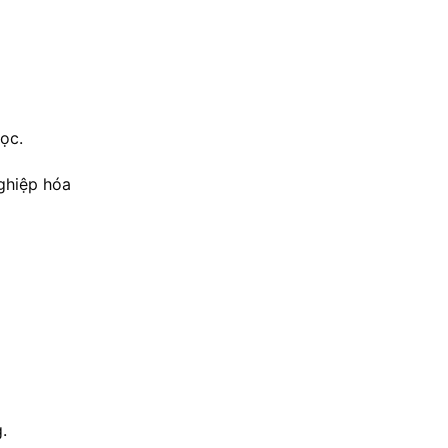
ọc.
ghiệp hóa
.