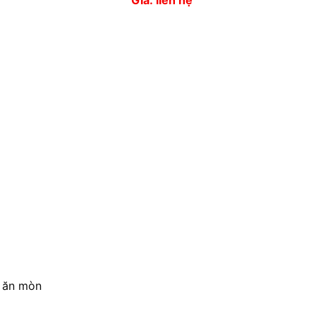
Giá: liên hệ
à ăn mòn