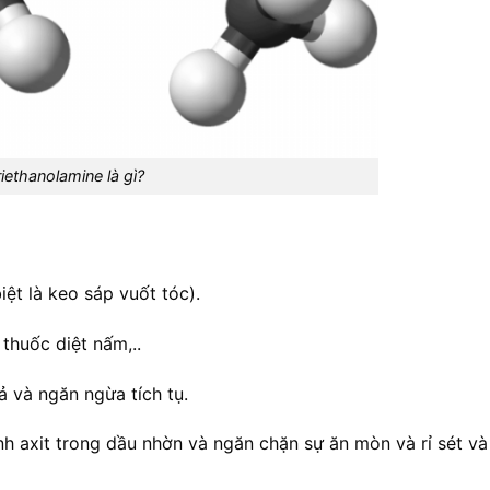
riethanolamine là gì?
iệt là keo sáp vuốt tóc).
thuốc diệt nấm,..
ả và ngăn ngừa tích tụ.
ính axit trong dầu nhờn và ngăn chặn sự ăn mòn và rỉ sét v