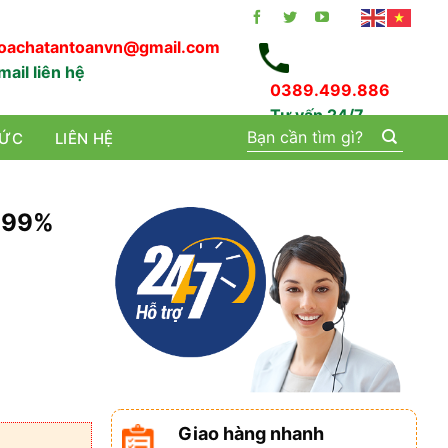
oachatantoanvn@gmail.com
mail liên hệ
0389.499.886
Tư vấn 24/7
Tìm
TỨC
LIÊN HỆ
kiếm:
A 99%
Giao hàng nhanh