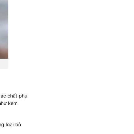
các chất phụ
 như kem
ng loại bỏ