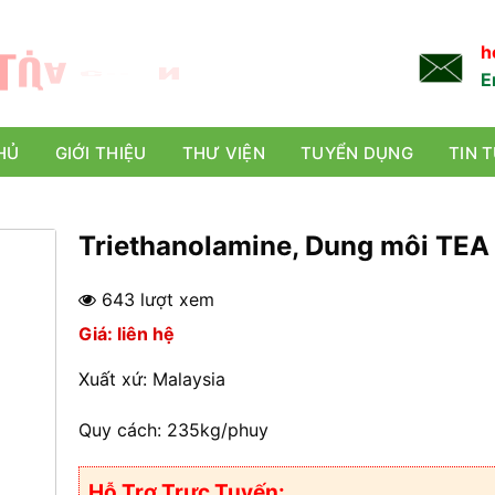
L
Ự
A
C
H
Ọ
N
TỐT NHẤT!
h
E
HỦ
GIỚI THIỆU
THƯ VIỆN
TUYỂN DỤNG
TIN 
Triethanolamine, Dung môi TE
643 lượt xem
Giá: liên hệ
Xuất xứ: Malaysia
Quy cách: 235kg/phuy
Hỗ Trợ Trực Tuyến: