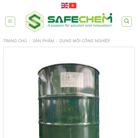
Skip
to
content
TRANG CHỦ
/
SẢN PHẨM
/
DUNG MÔI CÔNG NGHIỆP