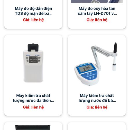
Máy đo độ dẫn điện
Máy đo oxy hòa tan
TDS độ mặn để bàn
cầm tay LH-D701 và
LH-N800
máy đo pH LH-P210
Giá: liên hệ
Giá: liên hệ
Máy kiểm tra chất
Máy kiểm tra chất
lượng nước đa thông
lượng nước để bàn
số LH-C660 (ZY-
pH/ORP LH-P800
Giá: liên hệ
Giá: liên hệ
880) – Đo COD,
Amoni, Tổng P, Tổng N
chính xác