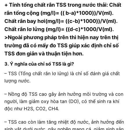
+ Tính tổng chất rắn TSS trong nước thải: Chất
rắn tổng cộng (mg/l)= (( b-a)*1000))/V(ml).
Chất rắn bay hơi(mg/l)= ((c-b)*1000))/V(ml).
Chất rắn lơ lửng (mg/l)= ((d-c)*1000/V(ml).
>Ngoài phương pháp trên thì hiện nay trên thị
trường đã có mấy đo TSS giúp xác định chỉ số
TSS đơn giản và thuận tiện hơn.
3. Ý nghĩa của chỉ số TSS là gì?
– TSS (Tổng chất rắn lơ lửng) là chỉ số đánh giá chất
lượng nước.
– Nồng độ TSS cao gây ảnh hưởng môi trường và con
người, làm giảm oxy hòa tan (DO), có thể sinh ra khí
độc như H2S, CO2, CH4.
– TSS cao còn làm tăng nhiệt độ nước, ảnh hưởng đến
sinh vật dưới nước, gây nghẽn mang cá, giảm sinh sản