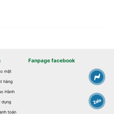
h
Fanpage facebook
ảo mật
t hàng
ảo Hành
ử dụng
anh toán