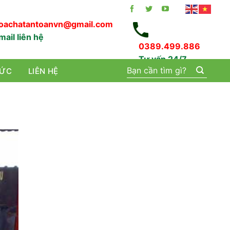
oachatantoanvn@gmail.com
mail liên hệ
0389.499.886
Tư vấn 24/7
Tìm
TỨC
LIÊN HỆ
kiếm: