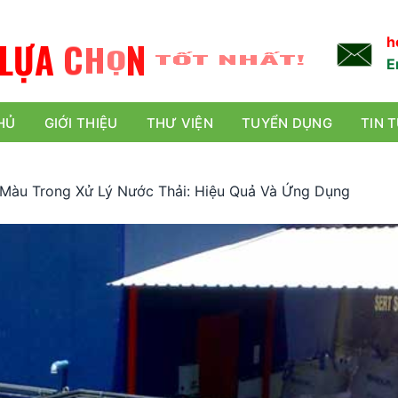
L
Ự
A
C
H
Ọ
N
TỐT NHẤT!
h
E
HỦ
GIỚI THIỆU
THƯ VIỆN
TUYỂN DỤNG
TIN 
Màu Trong Xử Lý Nước Thải: Hiệu Quả Và Ứng Dụng