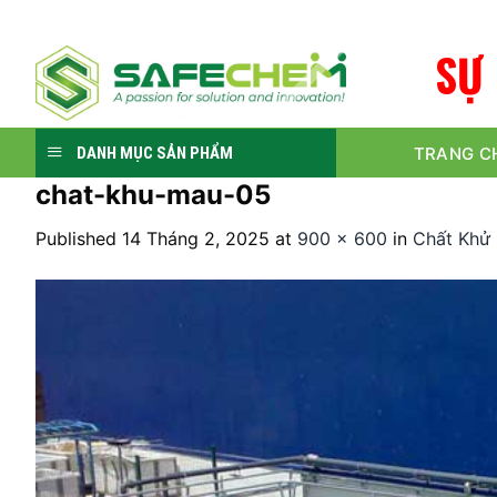
Skip
to
S
Ự
content
TRANG C
DANH MỤC SẢN PHẨM
chat-khu-mau-05
Published
14 Tháng 2, 2025
at
900 × 600
in
Chất Khử 