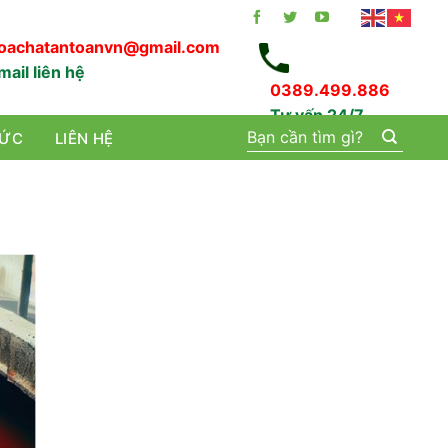
oachatantoanvn@gmail.com
mail liên hệ
0389.499.886
Tư vấn 24/7
Tìm
TỨC
LIÊN HỆ
kiếm: