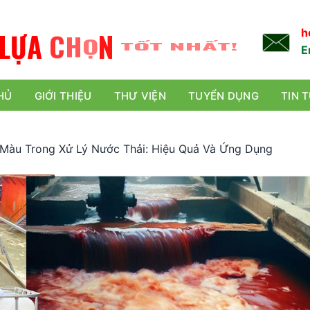
L
Ự
A
C
H
Ọ
N
TỐT NHẤT!
h
E
HỦ
GIỚI THIỆU
THƯ VIỆN
TUYỂN DỤNG
TIN 
Màu Trong Xử Lý Nước Thải: Hiệu Quả Và Ứng Dụng