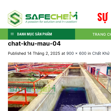
Skip
to
S
Ự
content
TRANG C
DANH MỤC SẢN PHẨM
chat-khu-mau-04
Published
14 Tháng 2, 2025
at
900 × 600
in
Chất Khử 