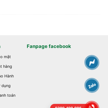
h
Fanpage facebook
ảo mật
t hàng
ảo Hành
ử dụng
anh toán