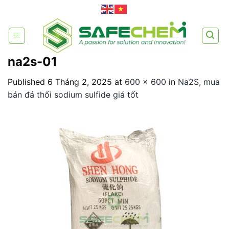
Skip
to
content
na2s-01
Published
6 Tháng 2, 2025
at
600 × 600
in
Na2S, mua
bán đá thối sodium sulfide giá tốt