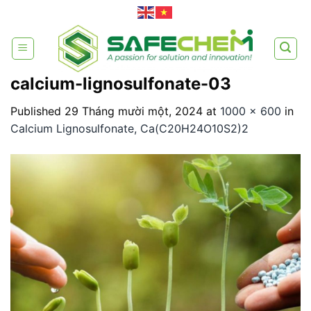
Skip
to
content
calcium-lignosulfonate-03
Published
29 Tháng mười một, 2024
at
1000 × 600
in
Calcium Lignosulfonate, Ca(C20H24O10S2)2