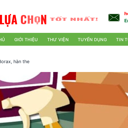
L
Ự
A
C
H
Ọ
N
TỐT NHẤT!
h
E
HỦ
GIỚI THIỆU
THƯ VIỆN
TUYỂN DỤNG
TIN 
Borax, hàn the