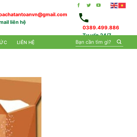
oachatantoanvn@gmail.com
mail liên hệ
0389.499.886
Tư vấn 24/7
Tìm
TỨC
LIÊN HỆ
kiếm: