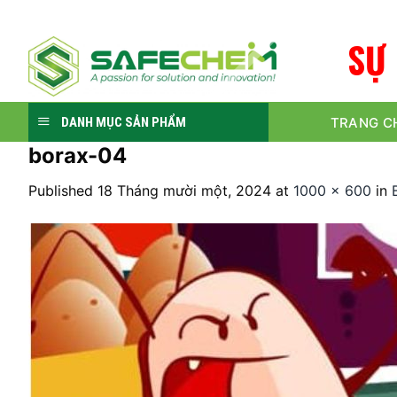
Skip
to
S
Ự
content
TRANG C
DANH MỤC SẢN PHẨM
borax-04
Published
18 Tháng mười một, 2024
at
1000 × 600
in