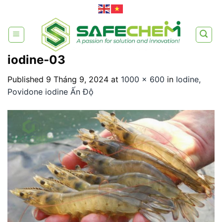
Skip
to
content
iodine-03
Published
9 Tháng 9, 2024
at
1000 × 600
in
Iodine,
Povidone iodine Ấn Độ