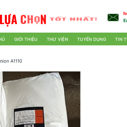
L
Ự
A
C
H
Ọ
N
TỐT NHẤT!
h
E
HỦ
GIỚI THIỆU
THƯ VIỆN
TUYỂN DỤNG
TIN 
nion A1110