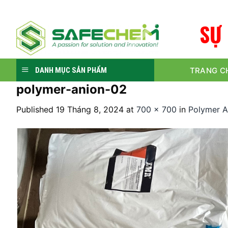
Skip
to
S
Ự
content
TRANG C
DANH MỤC SẢN PHẨM
polymer-anion-02
Published
19 Tháng 8, 2024
at
700 × 700
in
Polymer A