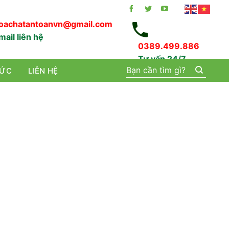
oachatantoanvn@gmail.com
mail liên hệ
0389.499.886
Tư vấn 24/7
Tìm
TỨC
LIÊN HỆ
kiếm: