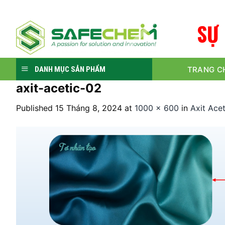
Skip
to
S
Ự
content
TRANG C
DANH MỤC SẢN PHẨM
axit-acetic-02
Published
15 Tháng 8, 2024
at
1000 × 600
in
Axit Ac