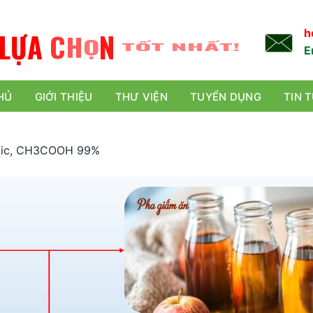
L
Ự
A
C
H
Ọ
N
TỐT NHẤT!
h
E
HỦ
GIỚI THIỆU
THƯ VIỆN
TUYỂN DỤNG
TIN 
etic, CH3COOH 99%