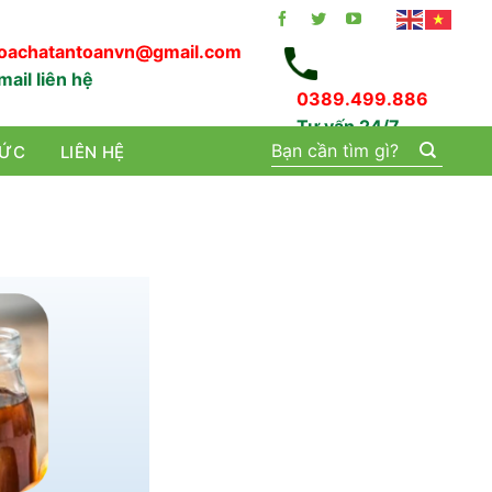
oachatantoanvn@gmail.com
mail liên hệ
0389.499.886
Tư vấn 24/7
Tìm
TỨC
LIÊN HỆ
kiếm: