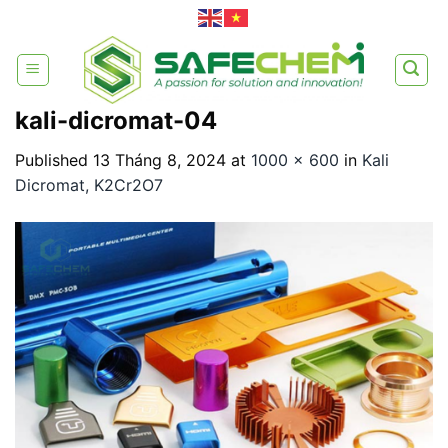
Skip
to
content
kali-dicromat-04
Published
13 Tháng 8, 2024
at
1000 × 600
in
Kali
Dicromat, K2Cr2O7