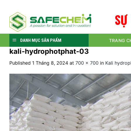
Skip
to
S
Ự
content
TRANG C
DANH MỤC SẢN PHẨM
kali-hydrophotphat-03
Published
1 Tháng 8, 2024
at
700 × 700
in
Kali hydro