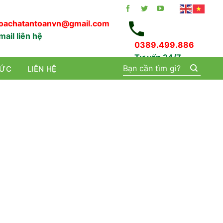
oachatantoanvn@gmail.com
mail liên hệ
0389.499.886
Tư vấn 24/7
Tìm
TỨC
LIÊN HỆ
kiếm: