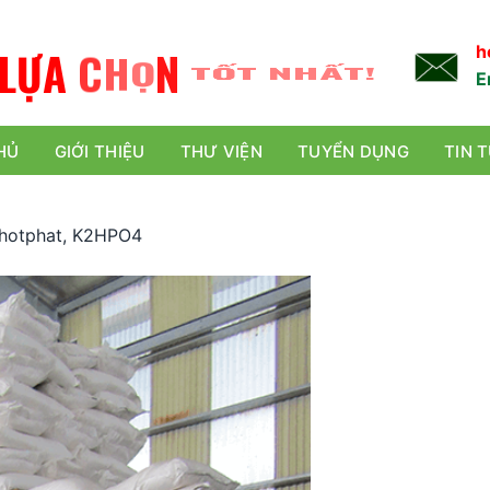
L
Ự
A
C
H
Ọ
N
TỐT NHẤT!
h
E
HỦ
GIỚI THIỆU
THƯ VIỆN
TUYỂN DỤNG
TIN 
photphat, K2HPO4