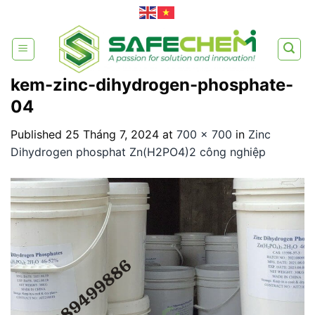
Skip
to
content
kem-zinc-dihydrogen-phosphate-
04
Published
25 Tháng 7, 2024
at
700 × 700
in
Zinc
Dihydrogen phosphat Zn(H2PO4)2 công nghiệp