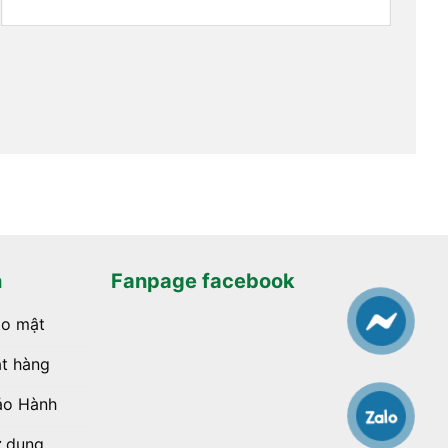
h
Fanpage facebook
ảo mật
t hàng
ảo Hành
ử dụng