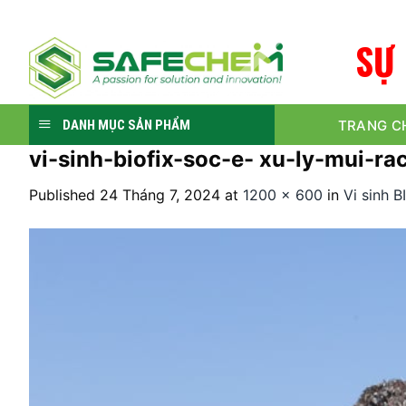
Skip
to
S
Ự
content
TRANG C
DANH MỤC SẢN PHẨM
vi-sinh-biofix-soc-e- xu-ly-mui-rac
Published
24 Tháng 7, 2024
at
1200 × 600
in
Vi sinh B