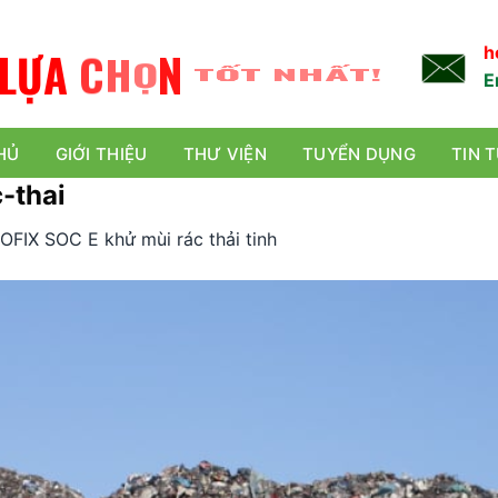
L
Ự
A
C
H
Ọ
N
TỐT NHẤT!
h
E
HỦ
GIỚI THIỆU
THƯ VIỆN
TUYỂN DỤNG
TIN 
-thai
IOFIX SOC E khử mùi rác thải tinh