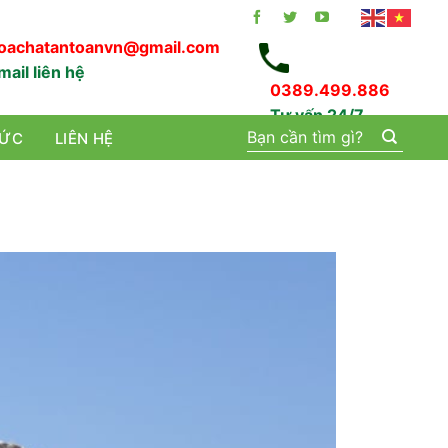
oachatantoanvn@gmail.com
mail liên hệ
0389.499.886
Tư vấn 24/7
Tìm
TỨC
LIÊN HỆ
kiếm: