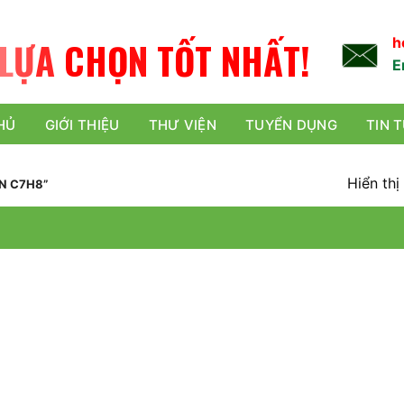
h
TỐT NHẤT!
Ọ
H
C
N
A
Ự
L
E
HỦ
GIỚI THIỆU
THƯ VIỆN
TUYỂN DỤNG
TIN 
Hiển thị
N C7H8”