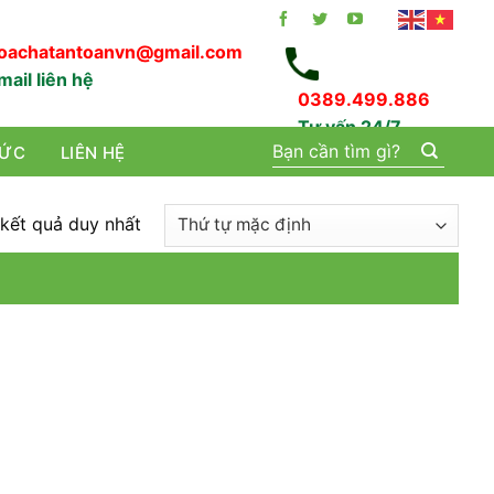
oachatantoanvn@gmail.com
mail liên hệ
0389.499.886
Tư vấn 24/7
Tìm
TỨC
LIÊN HỆ
kiếm:
 kết quả duy nhất