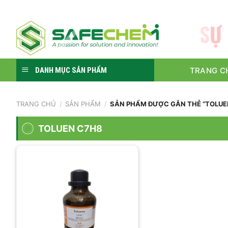
Skip
to
content
TRANG C
DANH MỤC SẢN PHẨM
TRANG CHỦ
/
SẢN PHẨM
/
SẢN PHẨM ĐƯỢC GẮN THẺ “TOLUE
TOLUEN C7H8