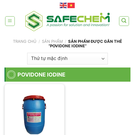
Skip
to
content
TRANG CHỦ
/
SẢN PHẨM
/
SẢN PHẨM ĐƯỢC GẮN THẺ
“POVIDONE IODINE”
POVIDONE IODINE