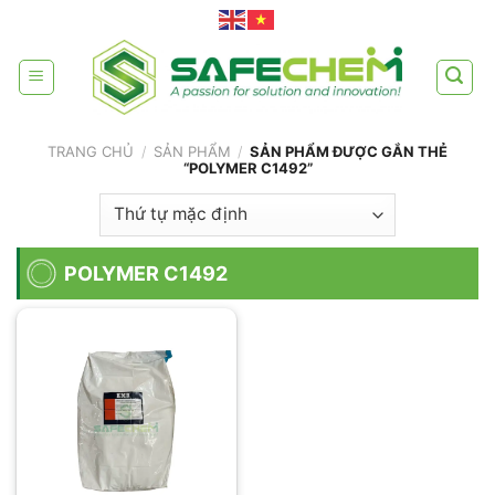
Skip
to
content
TRANG CHỦ
/
SẢN PHẨM
/
SẢN PHẨM ĐƯỢC GẮN THẺ
“POLYMER C1492”
POLYMER C1492