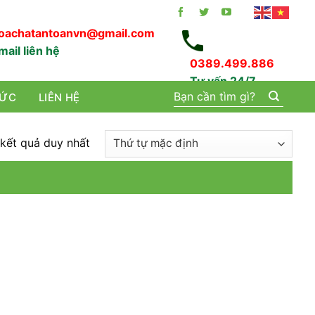
oachatantoanvn@gmail.com
mail liên hệ
0389.499.886
Tư vấn 24/7
Tìm
TỨC
LIÊN HỆ
kiếm:
 kết quả duy nhất