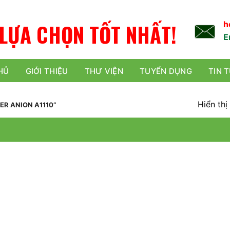
L
Ự
A
C
H
Ọ
N
TỐT NHẤT!
h
E
HỦ
GIỚI THIỆU
THƯ VIỆN
TUYỂN DỤNG
TIN 
Hiển thị
R ANION A1110”