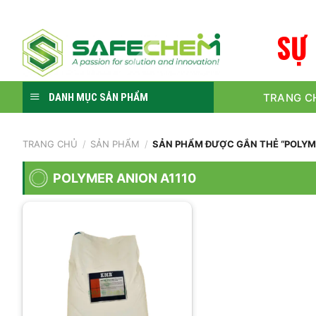
Skip
to
S
Ự
content
TRANG C
DANH MỤC SẢN PHẨM
TRANG CHỦ
/
SẢN PHẨM
/
SẢN PHẨM ĐƯỢC GẮN THẺ “POLYME
POLYMER ANION A1110