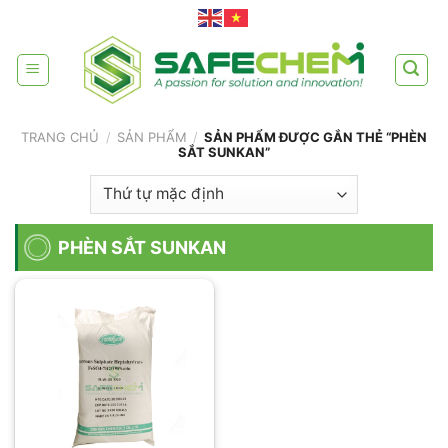
Skip
to
content
TRANG CHỦ
/
SẢN PHẨM
/
SẢN PHẨM ĐƯỢC GẮN THẺ “PHÈN
SẮT SUNKAN”
PHÈN SẮT SUNKAN