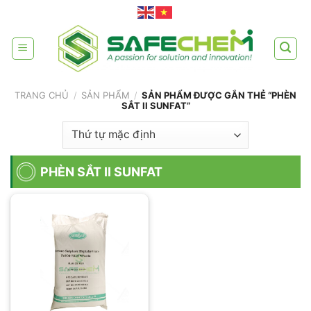
Skip
to
content
TRANG CHỦ
/
SẢN PHẨM
/
SẢN PHẨM ĐƯỢC GẮN THẺ “PHÈN
SẮT II SUNFAT”
PHÈN SẮT II SUNFAT