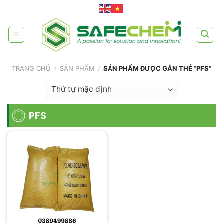
Skip
to
content
TRANG CHỦ
/
SẢN PHẨM
/
SẢN PHẨM ĐƯỢC GẮN THẺ “PFS”
PFS