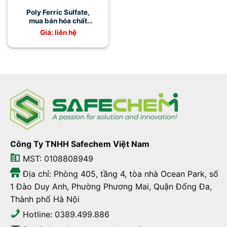
Poly Ferric Sulfate,
mua bán hóa chất
poly ferric sulfate giá
Giá: liên hệ
tốt
Công Ty TNHH Safechem Việt Nam
MST: 0108808949
Địa chỉ: Phòng 405, tầng 4, tòa nhà Ocean Park, số
1 Đào Duy Anh, Phường Phương Mai, Quận Đống Đa,
Thành phố Hà Nội
Hotline: 0389.499.886