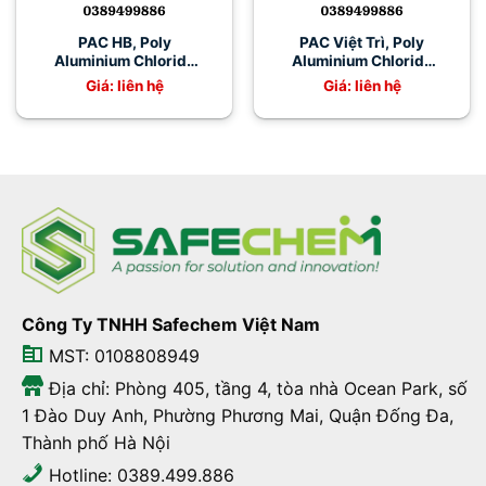
PAC HB, Poly
PAC Việt Trì, Poly
Aluminium Chloride
Aluminium Chloride
31% Việt Trì
PAC 31%
Giá: liên hệ
Giá: liên hệ
Công Ty TNHH Safechem Việt Nam
MST: 0108808949
Địa chỉ: Phòng 405, tầng 4, tòa nhà Ocean Park, số
1 Đào Duy Anh, Phường Phương Mai, Quận Đống Đa,
Thành phố Hà Nội
Hotline: 0389.499.886