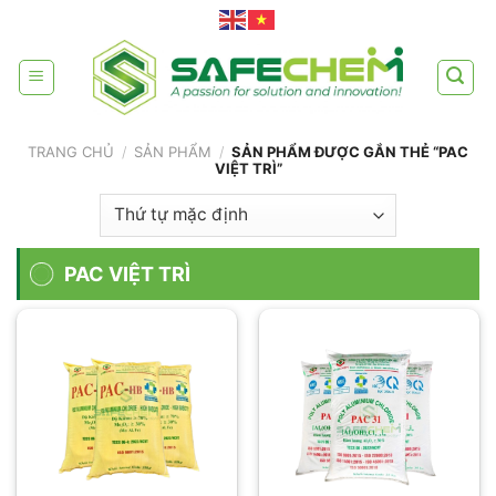
Skip
to
content
TRANG CHỦ
/
SẢN PHẨM
/
SẢN PHẨM ĐƯỢC GẮN THẺ “PAC
VIỆT TRÌ”
PAC VIỆT TRÌ