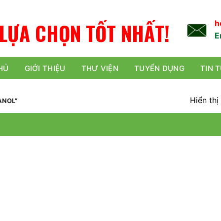
L
Ự
A
C
H
Ọ
N
TỐT NHẤT!
h
E
HỦ
GIỚI THIỆU
THƯ VIỆN
TUYỂN DỤNG
TIN 
Hiển thị
ANOL”