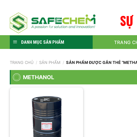
Skip
to
S
Ự
content
TRANG C
DANH MỤC SẢN PHẨM
TRANG CHỦ
/
SẢN PHẨM
/
SẢN PHẨM ĐƯỢC GẮN THẺ “METH
METHANOL