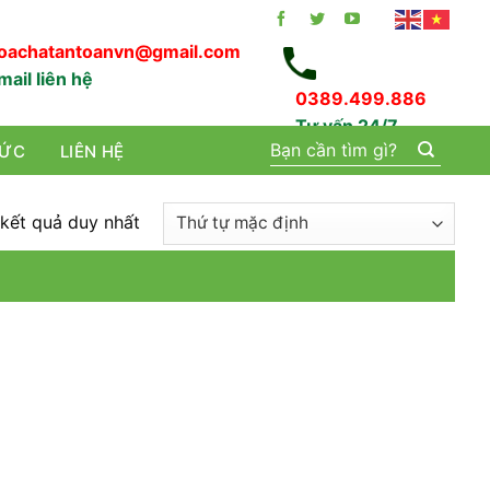
oachatantoanvn@gmail.com
mail liên hệ
0389.499.886
Tư vấn 24/7
Tìm
TỨC
LIÊN HỆ
kiếm:
 kết quả duy nhất