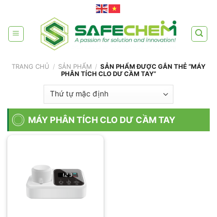
Skip
to
content
TRANG CHỦ
/
SẢN PHẨM
/
SẢN PHẨM ĐƯỢC GẮN THẺ “MÁY
PHÂN TÍCH CLO DƯ CẦM TAY”
MÁY PHÂN TÍCH CLO DƯ CẦM TAY